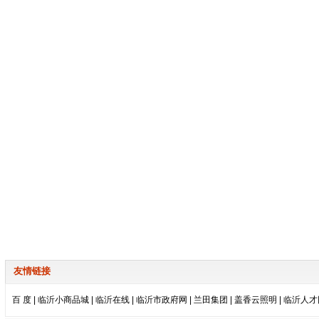
友情链接
百 度
|
临沂小商品城
|
临沂在线
|
临沂市政府网
|
兰田集团
|
盖香云照明
|
临沂人才